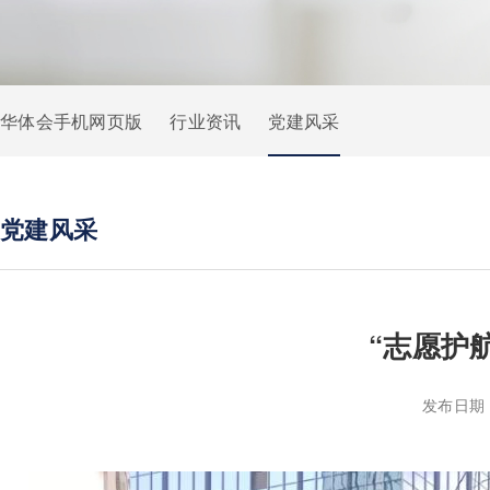
华体会手机网页版
行业资讯
党建风采
党建风采
“志愿护
发布日期：