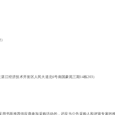
整）
（
湛江经济技术开发区人民大道北6号南国豪苑三期14栋203
）
。
采用书面推荐供应商参加采购活动的，还应当公告采购人和评审专家的