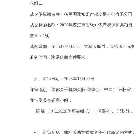
包组
二
成交供应商名称：横琴国际知识产权交易中心有限公司
成交标的名称：2026年湛江市省级知识产权保护类项目
数量：1项
成交金额：
￥150,000.00元（大写人民币：壹拾伍万元
服务时间：满足磋商文件要求。
六、评审日期：2026年02月09日
评审地点：华体会手机网页版-华体会（中国） 评标室
评审委员会磋商小组：
陈洁
（民主推选为评委组长）、
谭嘉林
、
冯秋妹
七、评审意见（非标采购方式或竞争性磋商采购方式