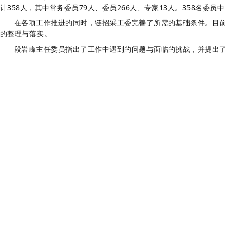
计
358
人，其中
常务委员
79
人、委员
266
人、专家13人。
358
名委员中
在各项工作推进的同时，链招采工委完善了所需的基础条件。目前
的整理与落实。
段岩峰主任委员指出了
工作中遇到的问题与面临的挑战，并提出了