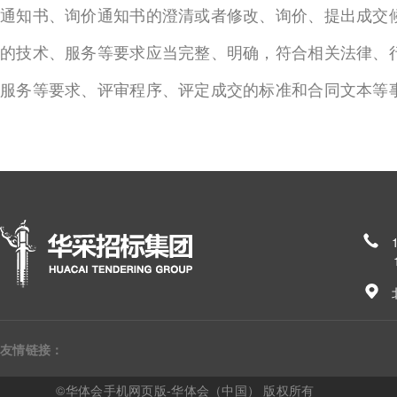
通知书、询价通知书的澄清或者修改、询价、提出成交
的技术、服务等要求应当完整、明确，符合相关法律、
服务等要求、评审程序、评定成交的标准和合同文本等
185
友情链接：
©华体会手机网页版-华体会（中国） 版权所有