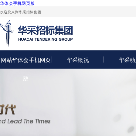
华体会手机网页版
欢迎您来到华采招标集团
网站华体会手机网页
华采概况
华采动
版