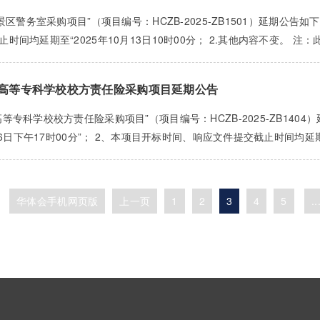
山景区警务室采购项目”（项目编号：HCZB-2025-ZB1501）延期公
时间均延期至“2025年10月13日10时00分； 2.其他内容不变。 注：此
高等专科学校校方责任险采购项目延期公告
等专科学校校方责任险采购项目”（项目编号：HCZB-2025-ZB14
16日下午17时00分”； 2、本项目开标时间、响应文件提交截止时间均延期至“2
华体会手机网页版
上一页
1
2
3
4
5
..