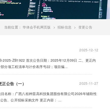
当前位置：
华体会手机网页版
招标信息
变更公告
2025-12-12
5-ZB1922 首次公告日期：2025年12月09日 二、更正内
分部分项工程清单与计价表序号22；项目编...
更正公告（一）
2025-11-27
的采购项目名称：广西八桂种苗高科技集团股份有限公司2026年辅助性
公告、公开招标采购文件 更正内容： ...